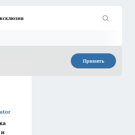
ксклюзив
Принять
ator
ка
 и