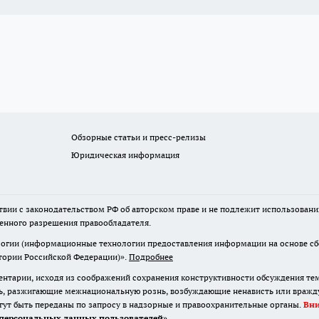
Обзорные статьи и пресс-релизы
Юридическая информация
твии с законодательством РФ об авторском праве и не подлежит использовани
менного разрешения правообладателя.
гии (информационные технологии предоставления информации на основе сбор
итории Российской Федерации)».
Подробнее
нтарии, исходя из соображений сохранения конструктивности обсуждения те
ь, разжигающие межнациональную рознь, возбуждающие ненависть или вражду,
огут быть переданы по запросу в надзорные и правоохранительные органы.
Вн
персональных данных пользователей
»