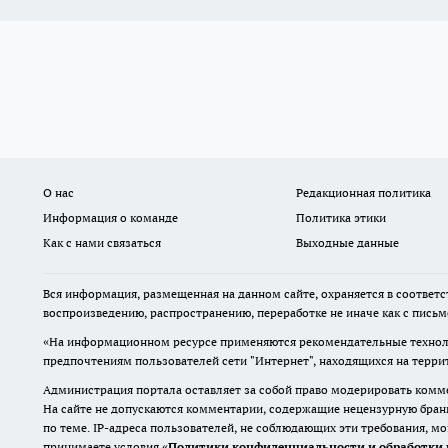
О нас
Редакционная политика
Информация о команде
Политика этики
Как с нами связаться
Выходные данные
Вся информация, размещенная на данном сайте, охраняется в соответс
воспроизведению, распространению, переработке не иначе как с пись
«На информационном ресурсе применяются рекомендательные техноло
предпочтениям пользователей сети "Интернет", находящихся на терр
Администрация портала оставляет за собой право модерировать комме
На сайте не допускаются комментарии, содержащие нецензурную бран
по теме. IP-адреса пользователей, не соблюдающих эти требования, м
принимаете условия «
Политики конфиденциальности и обработки 