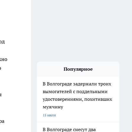
од
жно
о
Популярное
В Волгограде задержали троих
вымогателей с поддельными
я
удостоверениями, похитивших
мужчину
15 июля
ра
В Волгограде снесут два