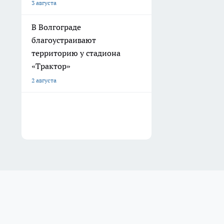
3 августа
В Волгограде
благоустраивают
территорию у стадиона
«Трактор»
2 августа