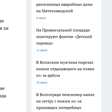
расселенных аварийных дома
на Мачтозаводской
9 июля
да
я ли
На Привокзальной площади
монтируют фонтан «Детский
хоровод»
12 июля
В Волжском мужчина порезал
ножом отдыхающего на пляже
из-за арбуза
10 июля
чае
В Волгограде пенсионер напал
ада
на сестру с ножом из-за
пропавших лотерейных