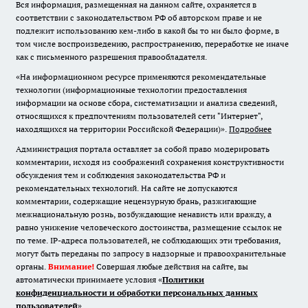
Вся информация, размещенная на данном сайте, охраняется в
соответствии с законодательством РФ об авторском праве и не
подлежит использованию кем-либо в какой бы то ни было форме, в
том числе воспроизведению, распространению, переработке не иначе
как с письменного разрешения правообладателя.
«На информационном ресурсе применяются рекомендательные
технологии (информационные технологии предоставления
информации на основе сбора, систематизации и анализа сведений,
относящихся к предпочтениям пользователей сети "Интернет",
находящихся на территории Российской Федерации)».
Подробнее
Администрация портала оставляет за собой право модерировать
комментарии, исходя из соображений сохранения конструктивности
обсуждения тем и соблюдения законодательства РФ и
рекомендательных технологий. На сайте не допускаются
комментарии, содержащие нецензурную брань, разжигающие
межнациональную рознь, возбуждающие ненависть или вражду, а
равно унижение человеческого достоинства, размещение ссылок не
по теме. IP-адреса пользователей, не соблюдающих эти требования,
могут быть переданы по запросу в надзорные и правоохранительные
органы.
Внимание!
Совершая любые действия на сайте, вы
автоматически принимаете условия «
Политики
конфиденциальности и обработки персональных данных
пользователей
»