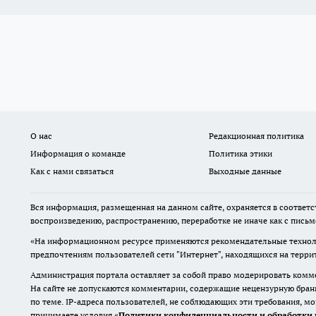
О нас
Редакционная политика
Информация о команде
Политика этики
Как с нами связаться
Выходные данные
Вся информация, размещенная на данном сайте, охраняется в соответс
воспроизведению, распространению, переработке не иначе как с пись
«На информационном ресурсе применяются рекомендательные техноло
предпочтениям пользователей сети "Интернет", находящихся на терр
Администрация портала оставляет за собой право модерировать комме
На сайте не допускаются комментарии, содержащие нецензурную бран
по теме. IP-адреса пользователей, не соблюдающих эти требования, м
принимаете условия «
Политики конфиденциальности и обработки 