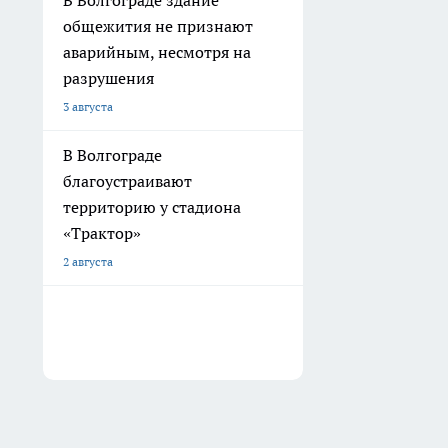
В Волгограде здание
общежития не признают
аварийным, несмотря на
разрушения
3 августа
В Волгограде
благоустраивают
территорию у стадиона
«Трактор»
2 августа