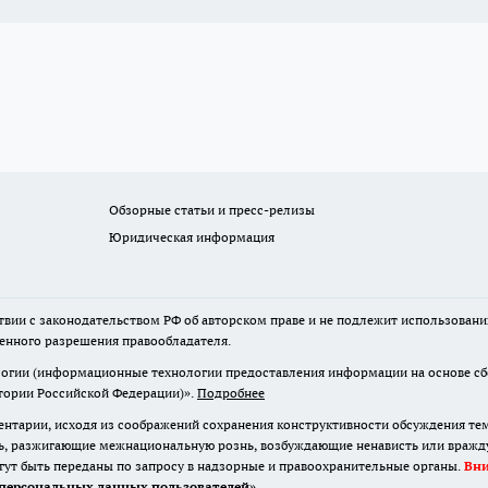
Обзорные статьи и пресс-релизы
Юридическая информация
твии с законодательством РФ об авторском праве и не подлежит использовани
менного разрешения правообладателя.
гии (информационные технологии предоставления информации на основе сбор
итории Российской Федерации)».
Подробнее
нтарии, исходя из соображений сохранения конструктивности обсуждения те
ь, разжигающие межнациональную рознь, возбуждающие ненависть или вражду,
огут быть переданы по запросу в надзорные и правоохранительные органы.
Вн
персональных данных пользователей
»