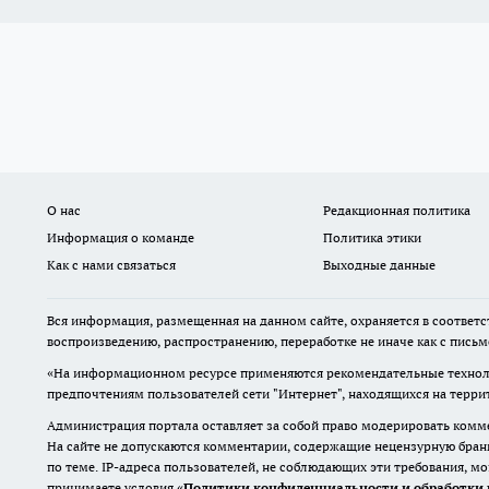
О нас
Редакционная политика
Информация о команде
Политика этики
Как с нами связаться
Выходные данные
Вся информация, размещенная на данном сайте, охраняется в соответс
воспроизведению, распространению, переработке не иначе как с пись
«На информационном ресурсе применяются рекомендательные техноло
предпочтениям пользователей сети "Интернет", находящихся на терр
Администрация портала оставляет за собой право модерировать комме
На сайте не допускаются комментарии, содержащие нецензурную бран
по теме. IP-адреса пользователей, не соблюдающих эти требования, м
принимаете условия «
Политики конфиденциальности и обработки 