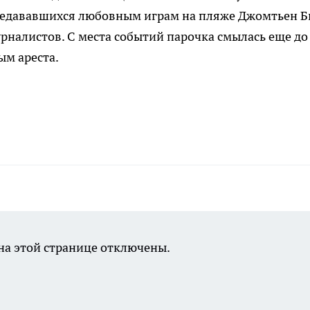
предававшихся любовным играм на пляже Джомтьен Б
урналистов. С места событий парочка смылась еще до
ым ареста.
а этой странице отключены.