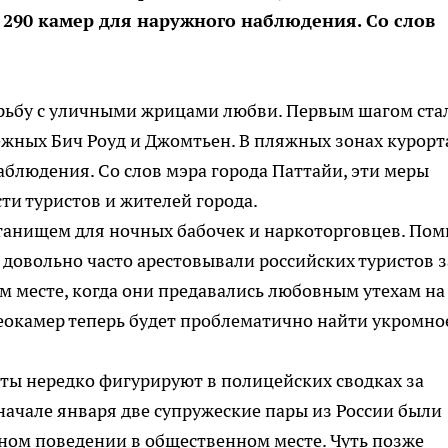
290 камер для наружного наблюдения. Со слов
орьбу с уличными жрицами любви. Первым шагом ста
жных Бич Роуд и Джомтьен. В пляжных зонах курорт
аблюдения. Со слов мэра города Паттайи, эти меры
ти туристов и жителей города.
станищем для ночных бабочек и наркоторговцев. По
 довольно часто арестовывали российских туристов з
 месте, когда они предавались любовным утехам на
еокамер теперь будет проблематично найти укромно
сты нередко фигурируют в полицейских сводках за
 начале января две супружеские пары из России были
ном поведении в общественном месте. Чуть позже