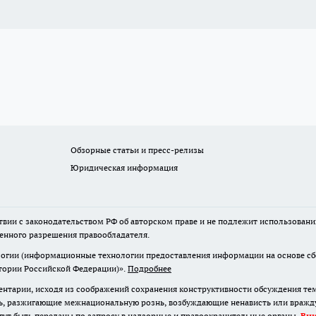
Обзорные статьи и пресс-релизы
Юридическая информация
твии с законодательством РФ об авторском праве и не подлежит использовани
менного разрешения правообладателя.
гии (информационные технологии предоставления информации на основе сбор
итории Российской Федерации)».
Подробнее
нтарии, исходя из соображений сохранения конструктивности обсуждения те
ь, разжигающие межнациональную рознь, возбуждающие ненависть или вражду,
огут быть переданы по запросу в надзорные и правоохранительные органы.
Вн