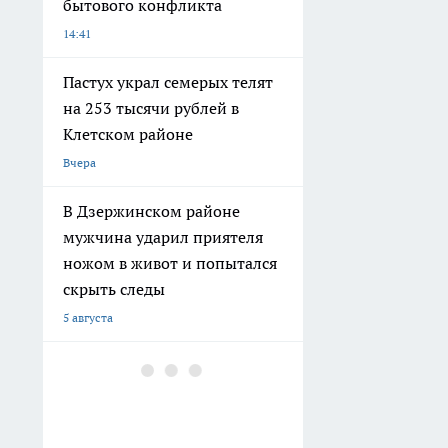
бытового конфликта
14:41
Пастух украл семерых телят
на 253 тысячи рублей в
Клетском районе
Вчера
В Дзержинском районе
мужчина ударил приятеля
ножом в живот и попытался
скрыть следы
5 августа
В Волгограде двое молодых
людей угнали ВАЗ, чтобы
покататься
4 августа