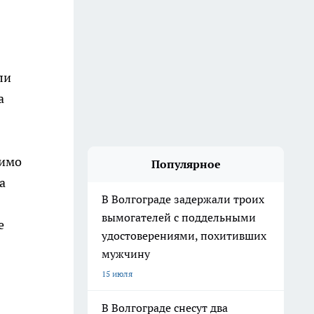
ли
а
мимо
Популярное
а
В Волгограде задержали троих
вымогателей с поддельными
е
удостоверениями, похитивших
мужчину
15 июля
В Волгограде снесут два