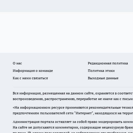
О нас
Редакционная политика
Информация о команде
Политика этики
Как с нами связаться
Выходные данные
Вся информация, размещенная на данном сайте, охраняется в соответс
воспроизведению, распространению, переработке не иначе как с пись
«На информационном ресурсе применяются рекомендательные техноло
предпочтениям пользователей сети "Интернет", находящихся на терр
Администрация портала оставляет за собой право модерировать комме
На сайте не допускаются комментарии, содержащие нецензурную бран
по теме. IP-адреса пользователей, не соблюдающих эти требования, м