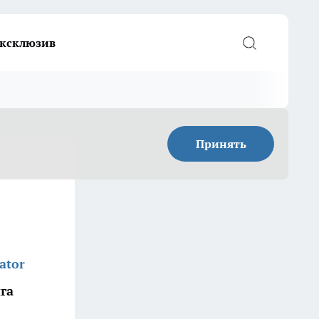
ксклюзив
Принять
ator
га