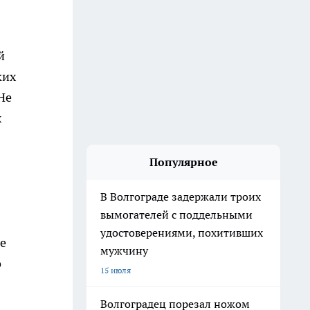
й
ких
Не
х
Популярное
В Волгограде задержали троих
вымогателей с поддельными
удостоверениями, похитивших
е
мужчину
о
15 июля
Волгоградец порезал ножом