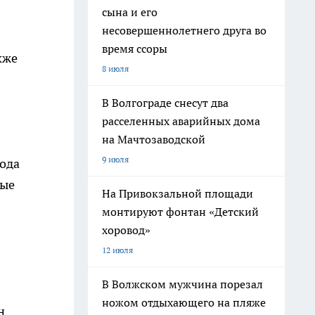
сына и его
несовершеннолетнего друга во
время ссоры
кже
8 июля
В Волгограде снесут два
расселенных аварийных дома
на Мачтозаводской
9 июля
года
мые
На Привокзальной площади
монтируют фонтан «Детский
хоровод»
12 июля
В Волжском мужчина порезал
ножом отдыхающего на пляже
н