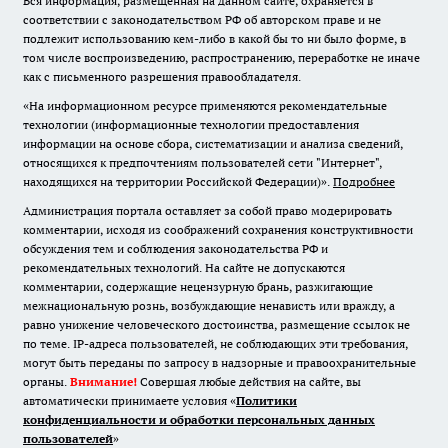
Вся информация, размещенная на данном сайте, охраняется в
соответствии с законодательством РФ об авторском праве и не
подлежит использованию кем-либо в какой бы то ни было форме, в
том числе воспроизведению, распространению, переработке не иначе
как с письменного разрешения правообладателя.
«На информационном ресурсе применяются рекомендательные
технологии (информационные технологии предоставления
информации на основе сбора, систематизации и анализа сведений,
относящихся к предпочтениям пользователей сети "Интернет",
находящихся на территории Российской Федерации)».
Подробнее
Администрация портала оставляет за собой право модерировать
комментарии, исходя из соображений сохранения конструктивности
обсуждения тем и соблюдения законодательства РФ и
рекомендательных технологий. На сайте не допускаются
комментарии, содержащие нецензурную брань, разжигающие
межнациональную рознь, возбуждающие ненависть или вражду, а
равно унижение человеческого достоинства, размещение ссылок не
по теме. IP-адреса пользователей, не соблюдающих эти требования,
могут быть переданы по запросу в надзорные и правоохранительные
органы.
Внимание!
Совершая любые действия на сайте, вы
автоматически принимаете условия «
Политики
конфиденциальности и обработки персональных данных
пользователей
»