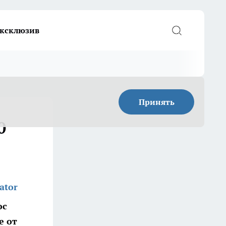
ксклюзив
Принять
0
ator
ос
е от