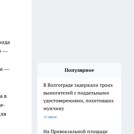
вода
е —
ом —
Популярное
В Волгограде задержали троих
вымогателей с поддельными
а в
удостоверениями, похитивших
е-
мужчину
еля
15 июля
На Привокзальной площади