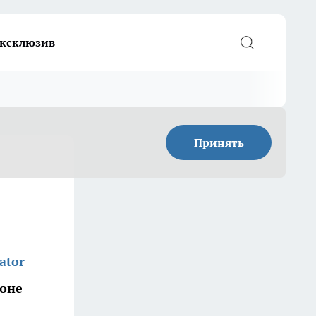
ксклюзив
Принять
ator
йоне