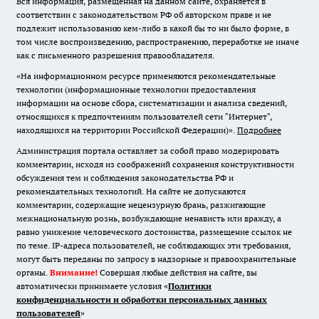
Вся информация, размещенная на данном сайте, охраняется в
соответствии с законодательством РФ об авторском праве и не
подлежит использованию кем-либо в какой бы то ни было форме, в
том числе воспроизведению, распространению, переработке не иначе
как с письменного разрешения правообладателя.
«На информационном ресурсе применяются рекомендательные
технологии (информационные технологии предоставления
информации на основе сбора, систематизации и анализа сведений,
относящихся к предпочтениям пользователей сети "Интернет",
находящихся на территории Российской Федерации)».
Подробнее
Администрация портала оставляет за собой право модерировать
комментарии, исходя из соображений сохранения конструктивности
обсуждения тем и соблюдения законодательства РФ и
рекомендательных технологий. На сайте не допускаются
комментарии, содержащие нецензурную брань, разжигающие
межнациональную рознь, возбуждающие ненависть или вражду, а
равно унижение человеческого достоинства, размещение ссылок не
по теме. IP-адреса пользователей, не соблюдающих эти требования,
могут быть переданы по запросу в надзорные и правоохранительные
органы.
Внимание!
Совершая любые действия на сайте, вы
автоматически принимаете условия «
Политики
конфиденциальности и обработки персональных данных
пользователей
»