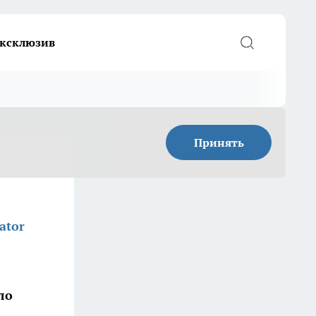
ксклюзив
Принять
ator
ло