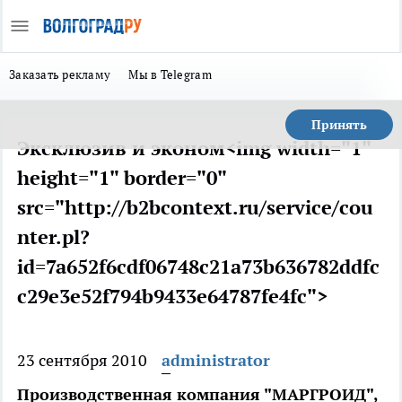
Заказать рекламу
Мы в Telegram
Принять
Эксклюзив и эконом<img width="1"
height="1" border="0"
src="http://b2bcontext.ru/service/cou
nter.pl?
id=7a652f6cdf06748c21a73b636782ddfc
c29e3e52f794b9433e64787fe4fc">
23 сентября 2010
administrator
Производственная компания "МАРГРОИД",