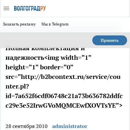
Заказать рекламу
Мы в Telegram
Принять
Полная комплектация и
надежность<img width="1"
height="1" border="0"
src="http://b2bcontext.ru/service/cou
nter.pl?
id=7a652f6cdf06748c21a73b636782ddfc
c29e3e52IrwGVoMQMCEwfXOVTsYE">
28 сентября 2010
administrator