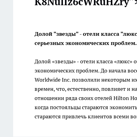
K8NulIz6cWRuHZry"
Долой "звезды" - отели класса "люк
серьезных экономических проблем.
Долой «звезды» - отели класса «люкс» 
экономических проблем. До начала восс
Worldwide Inc. позволили некоторым их
времен, что, естественно, повлияет и 
отношении ряда своих отелей Hilton Hote
когда постояльцы стараются экономить 
стараются привлечь клиентов всеми в