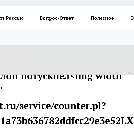
ти России
Вопрос-Ответ
Полезное
Э
лон потускнел<img width="
"
t.ru/service/counter.pl?
21a73b636782ddfcc29e3e52LX