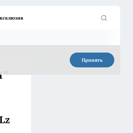
ксклюзив
Принять
1"
Lz