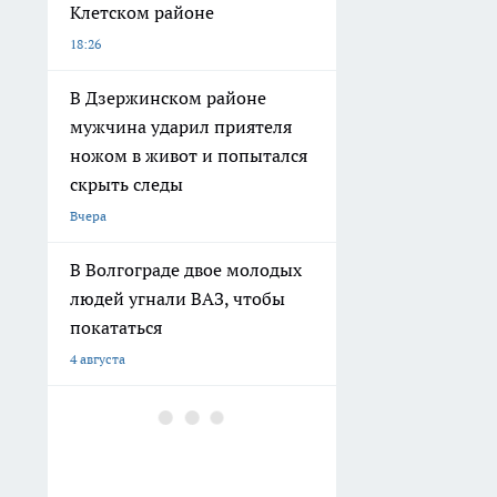
людей угнали ВАЗ, чтобы
покататься
4 августа
В Волгограде здание
общежития не признают
аварийным, несмотря на
разрушения
3 августа
В Волгограде
благоустраивают
территорию у стадиона
«Трактор»
2 августа
В Волгограде на улице