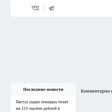
Последние новости
Комментарии н
Пастух украл семерых телят
на 253 тысячи рублей в
Клетском районе
18:26
В Дзержинском районе
мужчина ударил приятеля
ножом в живот и попытался
скрыть следы
Вчера
В Волгограде двое молодых