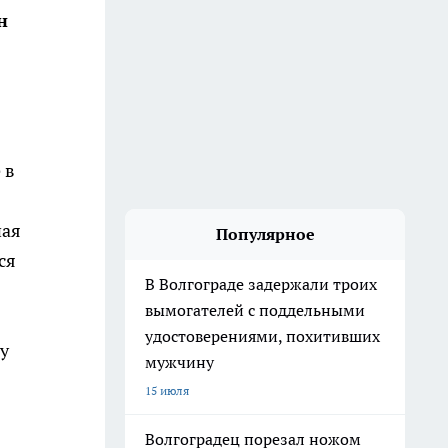
н
 в
ная
Популярное
ся
В Волгограде задержали троих
вымогателей с поддельными
удостоверениями, похитивших
у
мужчину
15 июля
Волгоградец порезал ножом