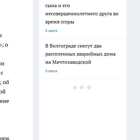
сына и его
несовершеннолетнего друга во
время ссоры
8 июля
и
; о
В Волгограде снесут два
расселенных аварийных дома
на Мачтозаводской
ии
9 июля
 с
; об
На Привокзальной площади
ой
монтируют фонтан «Детский
ение
хоровод»
12 июля
В Волжском мужчина порезал
ножом отдыхающего на пляже
иям.