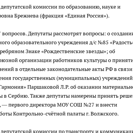
е депутатской комиссии по образованию, науке и
ровна Брежнева (фракция «Единая Россия»).
7 вопросов. Депутаты рассмотрят вопросы: о создани
го образовательного учреждения д/с №85 «Радость»
ребряном Знаке «Рождественские звезды»; об
оюзной организации работников культуры о принят
нений в отдельные законодательные акты РФ в связи
ния государственных (муниципальных) учреждений
армония» Паршаковой Л.Р. об оказании материальн
ы в Сербию. Также депутаты намерены принять реш
й, — первого директора МОУ СОШ №27 и внести
оты Контрольно-счётной палаты г. Волжского.
ие депутатской комиссии по транспорту и коммуникац