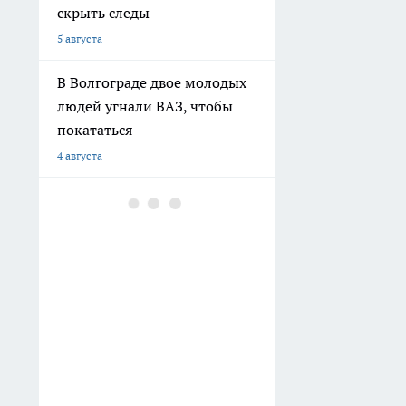
скрыть следы
5 августа
В Волгограде двое молодых
людей угнали ВАЗ, чтобы
покататься
4 августа
В Волгограде здание
общежития не признают
аварийным, несмотря на
разрушения
3 августа
В Волгограде
благоустраивают
территорию у стадиона