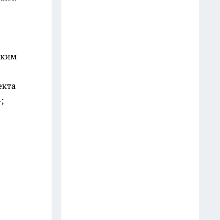
из-за арбуза
10 июля
В Волгограде пенсионер напал
на сестру с ножом из-за
ским
пропавших лотерейных
билетов
екта
11 июля
;
В Дзержинском районе
Волгограда начали монтаж
новой рельсошпальной
решетки для трамваев
14 июля
В Урюпинском районе
мужчина поджег дом сестры
из-за ссоры с женой