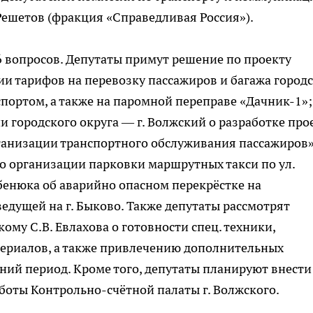
Решетов (фракция «Справедливая Россия»).
6 вопросов. Депутаты примут решение по проекту
и тарифов на перевозку пассажиров и багажа город
портом, а также на паромной переправе «Дачник-1»;
городского округа — г. Волжский о разработке про
ганизации транспортного обслуживания пассажиров»
о организации парковки маршрутных такси по ул.
ебенюка об аварийно опасном перекрёстке на
ведущей на г. Быково. Также депутаты рассмотрят
ому С.В. Евлахова о готовности спец. техники,
ериалов, а также привлечению дополнительных
ий период. Кроме того, депутаты планируют внести
оты Контрольно-счётной палаты г. Волжского.