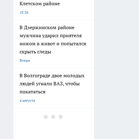
аварийным, несмотря на
разрушения
3 августа
В Волгограде
благоустраивают
территорию у стадиона
«Трактор»
2 августа
В Волгограде на улице
Коммунистической
расширяют дорогу до
четырех полос
1 августа