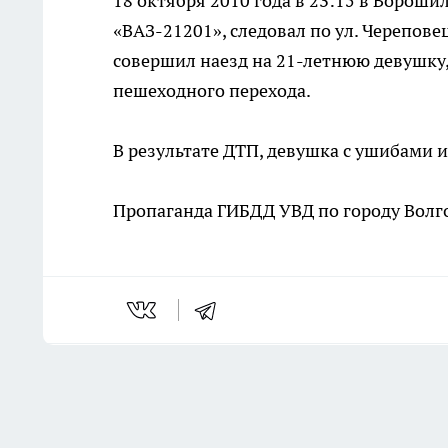
18 октября 2010 года в 23:15 в Вороши
«ВАЗ-21201», следовал по ул. Черепове
совершил наезд на 21-летнюю девушку,
пешеходного перехода.
В результате ДТП, девушка с ушибами и
Пропаганда ГИБДД УВД по городу Волг
Последние новости
Комментарии н
Пастух украл семерых телят