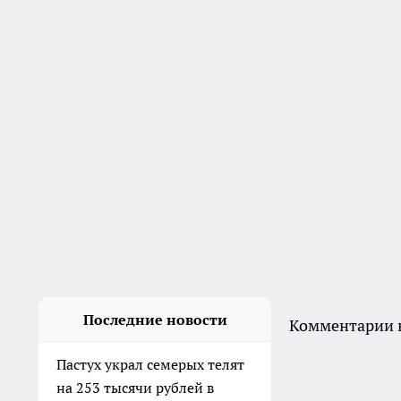
на 253 тысячи рублей в
Клетском районе
18:26
В Дзержинском районе
мужчина ударил приятеля
ножом в живот и попытался
скрыть следы
Вчера
В Волгограде двое молодых
людей угнали ВАЗ, чтобы
покататься
4 августа
В Волгограде здание
общежития не признают