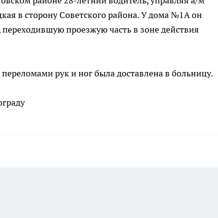
ловском районе 28-летний водитель, управляя а/м
цкая в сторону Советского района. У дома №1А он
 переходившую проезжую часть в зоне действия
 переломами рук и ног была доставлена в больницу.
ограду
а этой странице отключены.