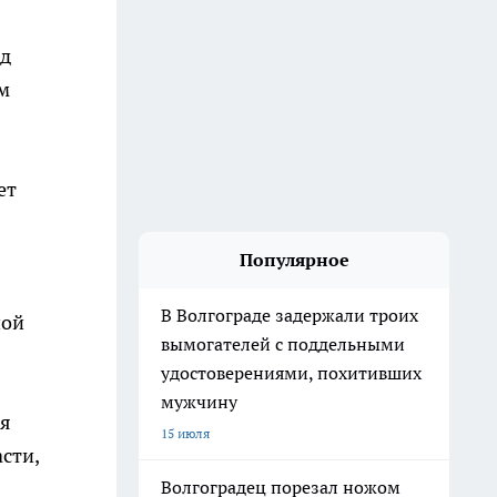
ид
м
ет
Популярное
В Волгограде задержали троих
ной
вымогателей с поддельными
удостоверениями, похитивших
мужчину
ия
15 июля
сти,
Волгоградец порезал ножом