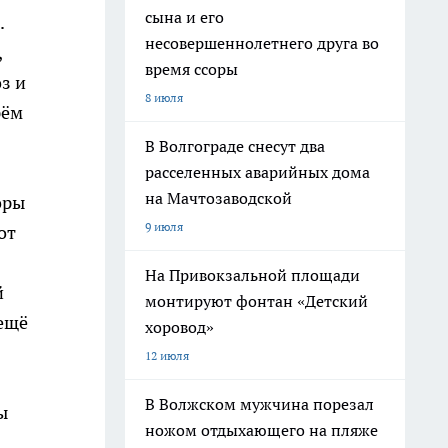
сына и его
.
несовершеннолетнего друга во
,
время ссоры
з и
8 июля
рём
В Волгограде снесут два
расселенных аварийных дома
на Мачтозаводской
оры
9 июля
от
На Привокзальной площади
й
монтируют фонтан «Детский
 ещё
хоровод»
12 июля
В Волжском мужчина порезал
ы
ножом отдыхающего на пляже