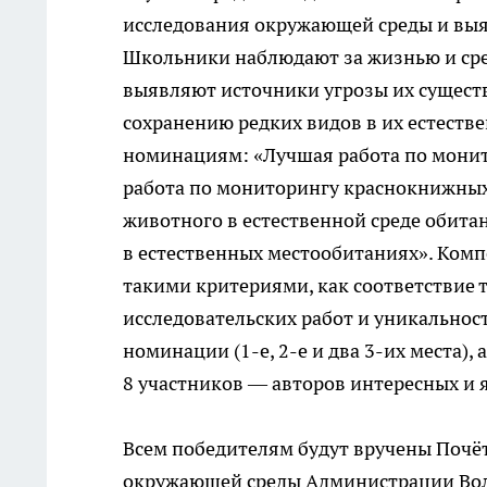
исследования окружающей среды и выя
Школьники наблюдают за жизнью и ср
выявляют источники угрозы их существ
сохранению редких видов в их естеств
номинациям: «Лучшая работа по монит
работа по мониторингу краснокнижных
животного в естественной среде обит
в естественных местообитаниях». Комп
такими критериями, как соответствие 
исследовательских работ и уникальнос
номинации (1-е, 2-е и два 3-их места
8 участников — авторов интересных и я
Всем победителям будут вручены Почё
окружающей среды Администрации Вол