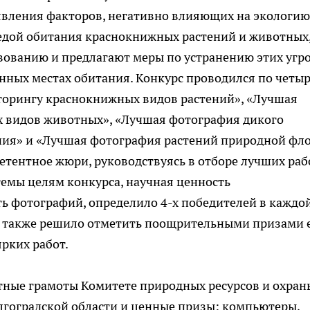
вления факторов, негативно влияющих на экологию
едой обитания краснокнижных растений и животных
ованию и предлагают меры по устранению этих угро
енных местах обитания. Конкурс проводился по четы
орингу краснокнижных видов растений», «Лучшая
 видов животных», «Лучшая фотография дикого
ания» и «Лучшая фотография растений природной фл
етентное жюри, руководствуясь в отборе лучших раб
темы целям конкурса, научная ценность
ть фотографий, определило 4-х победителей в каждо
), а также решило отметить поощрительными призами
рких работ.
тные грамоты Комитете природных ресурсов и охран
гоградской области и ценные призы: компьютеры,