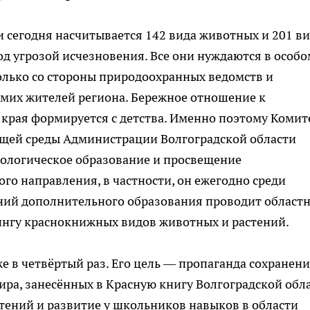
и сегодня насчитывается 142 вида животных и 201 в
д угрозой исчезновения. Все они нуждаются в особо
лько со стороны природоохранных ведомств и
самих жителей региона. Бережное отношение к
края формируется с детства. Именно поэтому Комит
щей среды Администрации Волгоградской области
экологическое образование и просвещение
го направления, в частности, он ежегодно среди
ний дополнительного образования проводит област
ингу краснокнижных видов животных и растений.
же в четвёртый раз. Его цель — пропаганда сохранен
ира, занесённых в Красную книгу Волгоградской обла
тений и развитие у школьников навыков в области