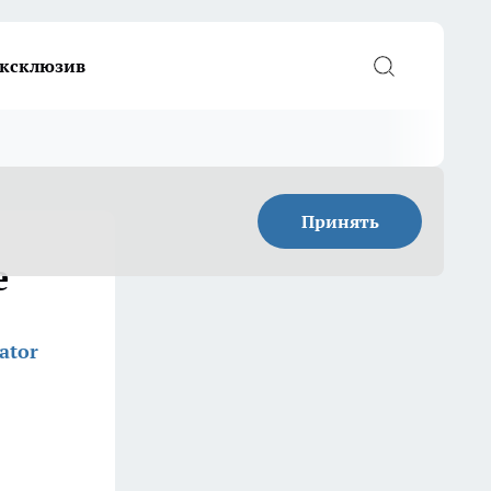
ксклюзив
Принять
е
ator