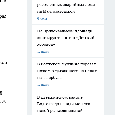
) и
расселенных аварийных дома
на Мачтозаводской
рая
9 июля
На Привокзальной площади
монтируют фонтан «Детский
хоровод»
12 июля
ской
В Волжском мужчина порезал
ножом отдыхающего на пляже
из-за арбуза
10 июля
й
В Дзержинском районе
да,
Волгограда начали монтаж
новой рельсошпальной