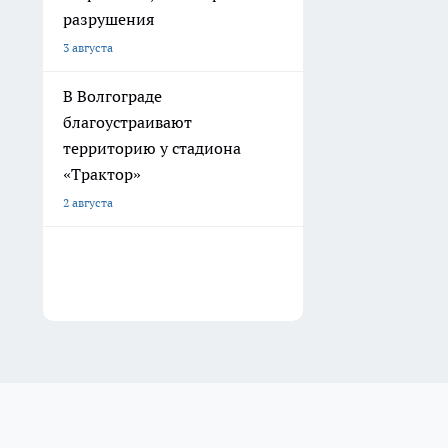
разрушения
3 августа
В Волгограде
благоустраивают
территорию у стадиона
«Трактор»
2 августа