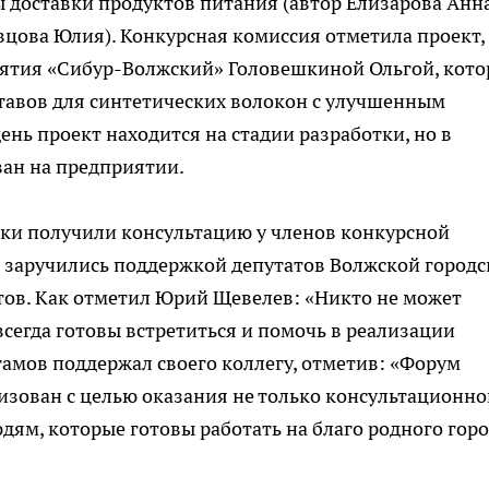
 доставки продуктов питания (автор Елизарова Анна
вцова Юлия). Конкурсная комиссия отметила проект,
ятия «Сибур-Волжский» Головешкиной Ольгой, кото
тавов для синтетических волокон с улучшенным
нь проект находится на стадии разработки, но в
ан на предприятии.
ки получили консультацию у членов конкурсной
е заручились поддержкой депутатов Волжской город
тов. Как отметил Юрий Щевелев: «Никто не может
 всегда готовы встретиться и помочь в реализации
тамов поддержал своего коллегу, отметив: «Форум
зован с целью оказания не только консультационно
, которые готовы работать на благо родного горо