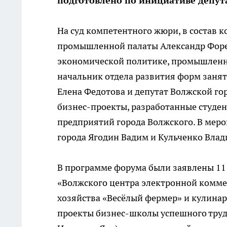
подготовлено по инициативе депута
На суд компетентного жюри, в состав 
промышленной палаты Александр Форер
экономической политике, промышленн
начальник отдела развития форм занят
Елена Федотова и депутат Волжской го
бизнес-проекты, разработанные студе
предприятий города Волжского. В мер
города Ягодин Вадим и Кульченко Влад
В программе форума были заявлены 11
«Волжского центра электронной комме
хозяйства «Весёлый фермер» и кулинарн
проекты бизнес-школы успешного трудо