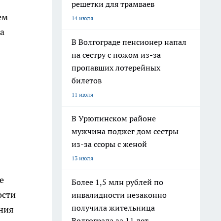
решетки для трамваев
ем
14 июля
а
В Волгограде пенсионер напал
на сестру с ножом из-за
пропавших лотерейных
билетов
11 июля
В Урюпинском районе
мужчина поджег дом сестры
из-за ссоры с женой
13 июля
е
Более 1,5 млн рублей по
ости
инвалидности незаконно
получила жительница
ения
Волгограда за 11 лет