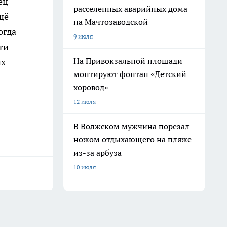
ец
расселенных аварийных дома
щё
на Мачтозаводской
огда
9 июля
ти
На Привокзальной площади
их
монтируют фонтан «Детский
хоровод»
12 июля
В Волжском мужчина порезал
ножом отдыхающего на пляже
из-за арбуза
10 июля