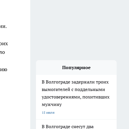
ии.
оих
ло
Популярное
цию
В Волгограде задержали троих
вымогателей с поддельными
удостоверениями, похитивших
мужчину
15 июля
В Волгограде снесут два