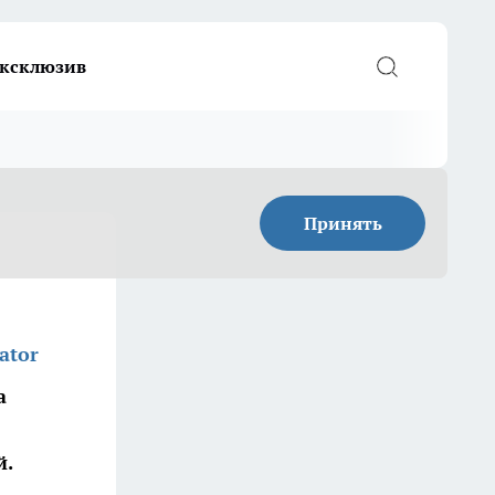
ксклюзив
Принять
ator
а
й.