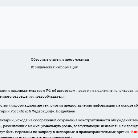
Обзорные статьи и пресс-релизы
Юридическая информация
твии с законодательством РФ об авторском праве и не подлежит использовани
менного разрешения правообладателя.
гии (информационные технологии предоставления информации на основе сбор
итории Российской Федерации)».
Подробнее
нтарии, исходя из соображений сохранения конструктивности обсуждения те
ь, разжигающие межнациональную рознь, возбуждающие ненависть или вражду,
огут быть переданы по запросу в надзорные и правоохранительные органы.
Вн
персональных данных пользователей
»