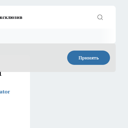
ксклюзив
Принять
я
ator