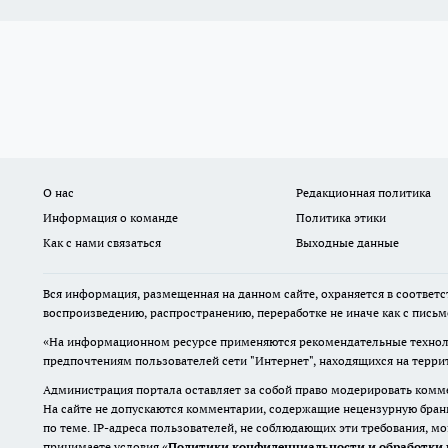
О нас
Редакционная политика
Информация о команде
Политика этики
Как с нами связаться
Выходные данные
Вся информация, размещенная на данном сайте, охраняется в соответс
воспроизведению, распространению, переработке не иначе как с пись
«На информационном ресурсе применяются рекомендательные техноло
предпочтениям пользователей сети "Интернет", находящихся на терр
Администрация портала оставляет за собой право модерировать комме
На сайте не допускаются комментарии, содержащие нецензурную бран
по теме. IP-адреса пользователей, не соблюдающих эти требования, м
принимаете условия «
Политики конфиденциальности и обработки 