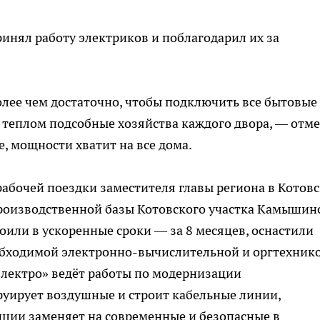
инял работу электриков и поблагодарил их за
олее чем достаточно, чтобы подключить все бытовые
 теплом подсобные хозяйства каждого двора, — отм
е, мощности хватит на все дома.
абочей поездки заместителя главы региона в Котов
роизводственной базы Котовского участка Камышин
оили в ускоренные сроки — за 8 месяцев, оснастили
бходимой электронно-вычислительной и оргтехнико
лектро» ведёт работы по модернизации
руирует воздушные и строит кабельные линии,
ции заменяет на современные и безопасные в