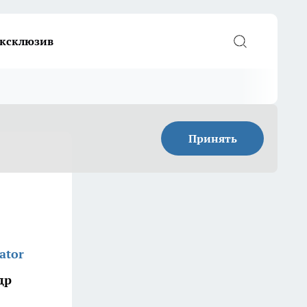
ксклюзив
Принять
ator
др