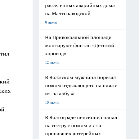
расселенных аварийных дома
на Мачтозаводской
9 июля
На Привокзальной площади
монтируют фонтан «Детский
етил
хоровод»
12 июля
В Волжском мужчина порезал
ский
ножом отдыхающего на пляже
ских
из-за арбуза
10 июля
й.
В Волгограде пенсионер напал
на сестру с ножом из-за
пропавших лотерейных