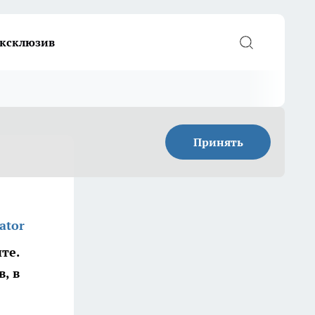
ксклюзив
Принять
ator
те.
, в