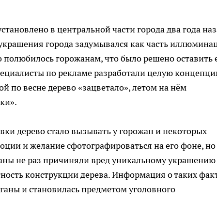
тановлено в центральной части города два года наз
украшения города задумывался как часть иллюмина
о полюбилось горожанам, что было решено оставить 
 специалисты по рекламе разработали целую концепц
й по весне дерево «зацветало», летом на нём
ки».
овки дерево стало вызывать у горожан и некоторых
оции и желание сфотографироваться на его фоне, но
лиганы не раз причиняли вред уникальному украшению
тность конструкции дерева. Информация о таких фак
ганы и становилась предметом уголовного