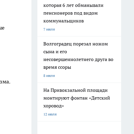
которая 6 лет обманывали
пенсионеров под видом
коммунальщиков
ые
7 июля
Волгоградец порезал ножом
сына и его
несовершеннолетнего друга во
время ссоры
8 июля
зма.
На Привокзальной площади
монтируют фонтан «Детский
хоровод»
12 июля