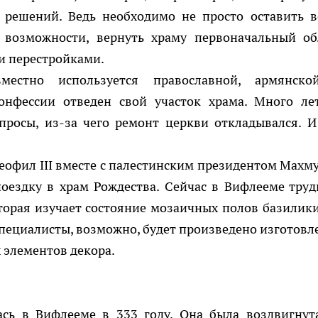
 решений. Ведь необходимо не просто оставить в
о возможности, вернуть храму первоначальный об
и перестройками.
местно используется православной, армянск
нфессии отведен свой участок храма. Много ле
опросы, из-за чего ремонт церкви откладывался. И
еофил III вместе с палестинским президентом Махм
ездку в храм Рождества. Сейчас в Вифлееме труд
торая изучает состояние мозаичных полов базилики
пециалисты, возможно, будет произведено изготовл
 элементов декора.
ась в Вифлееме в 333 году. Она была воздвигнут