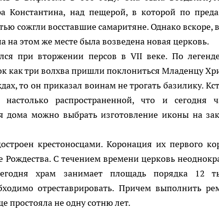
ра Константина, над пещерой, в которой по пред
стью сожгли восставшие самаритяне. Однако вскоре, в
а на этом же месте была возведена новая церковь.
ся при вторжении персов в VII веке. По легенде
ок как три волхва пришли поклониться Младенцу Хри
ах, то он приказал воинам не трогать базилику. Кст
 настолько распространенной, что и сегодня ч
ля дома можно выбрать изготовление иконы на зак
остроен крестоносцами. Коронация их первого ко
 Рождества. С течением времени церковь неоднокр
 Сегодня храм занимает площадь порядка 12 т
обходимо отреставрировать. Причем выполнить ре
ще простояла не одну сотню лет.