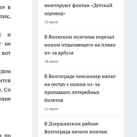
монтируют фонтан «Детский
се в
хоровод»
лик,
12 июля
ой и
В Волжском мужчина порезал
т не
ножом отдыхающего на пляже
 вот
из-за арбуза
10 июля
удом
В Волгограде пенсионер напал
ится
на сестру с ножом из-за
. Со
пропавших лотерейных
ение
билетов
11 июля
В Дзержинском районе
Волгограда начали монтаж
а по