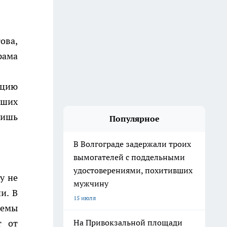
ова,
рама
ацию
йших
лишь
Популярное
В Волгограде задержали троих
вымогателей с поддельными
удостоверениями, похитивших
у не
мужчину
и. В
15 июля
ъемы
т от
На Привокзальной площади