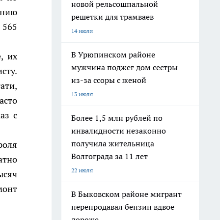
новой рельсошпальной
анию
решетки для трамваев
 565
14 июля
В Урюпинском районе
, их
мужчина поджег дом сестры
сту.
из-за ссоры с женой
ати,
13 июля
асто
аз с
Более 1,5 млн рублей по
инвалидности незаконно
получила жительница
роля
Волгограда за 11 лет
атно
22 июля
ысяч
монт
В Быковском районе мигрант
перепродавал бензин вдвое
дороже