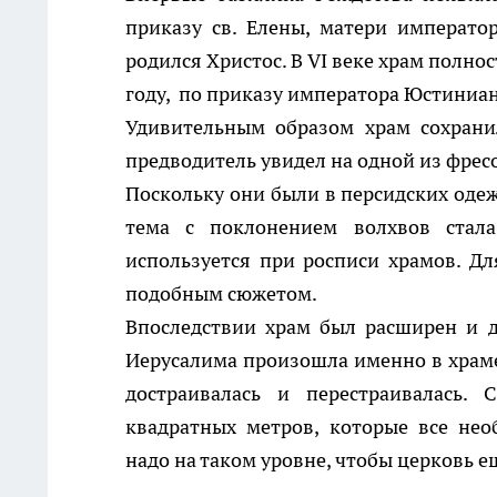
приказу св. Елены, матери императо
родился Христос. В VI веке храм полно
году, по приказу императора Юстиниан
Удивительным образом храм сохранил
предводитель увидел на одной из фрес
Поскольку они были в персидских одежд
тема с поклонением волхвов стала
используется при росписи храмов. Д
подобным сюжетом.
Впоследствии храм был расширен и д
Иерусалима произошла именно в храме
достраивалась и перестраивалась.
квадратных метров, которые все не
надо на таком уровне, чтобы церковь е