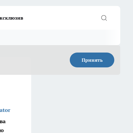
ксклюзив
Принять
ator
ва
ую