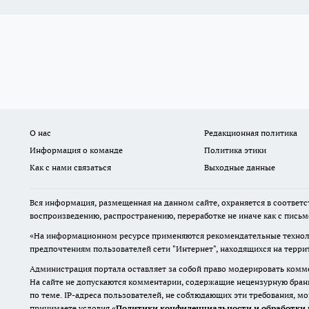
О нас
Редакционная политика
Информация о команде
Политика этики
Как с нами связаться
Выходные данные
Вся информация, размещенная на данном сайте, охраняется в соответс
воспроизведению, распространению, переработке не иначе как с пись
«На информационном ресурсе применяются рекомендательные техноло
предпочтениям пользователей сети "Интернет", находящихся на терр
Администрация портала оставляет за собой право модерировать комме
На сайте не допускаются комментарии, содержащие нецензурную бран
по теме. IP-адреса пользователей, не соблюдающих эти требования, м
принимаете условия «
Политики конфиденциальности и обработки 