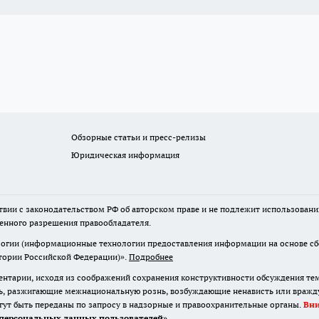
Обзорные статьи и пресс-релизы
Юридическая информация
твии с законодательством РФ об авторском праве и не подлежит использовани
менного разрешения правообладателя.
гии (информационные технологии предоставления информации на основе сбор
итории Российской Федерации)».
Подробнее
нтарии, исходя из соображений сохранения конструктивности обсуждения те
ь, разжигающие межнациональную рознь, возбуждающие ненависть или вражду,
огут быть переданы по запросу в надзорные и правоохранительные органы.
Вн
персональных данных пользователей
»