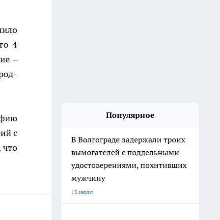
пило
го 4
ие –
род-
Популярное
афию
ий с
В Волгограде задержали троих
 что
вымогателей с поддельными
удостоверениями, похитивших
мужчину
15 июля