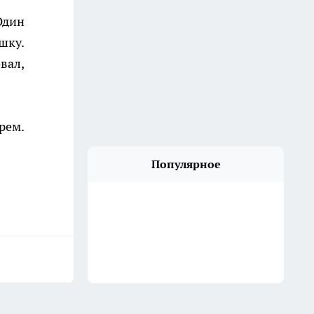
Один
шку.
вал,
рем.
Популярное