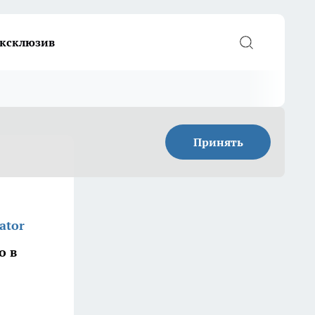
ксклюзив
Принять
ator
о в