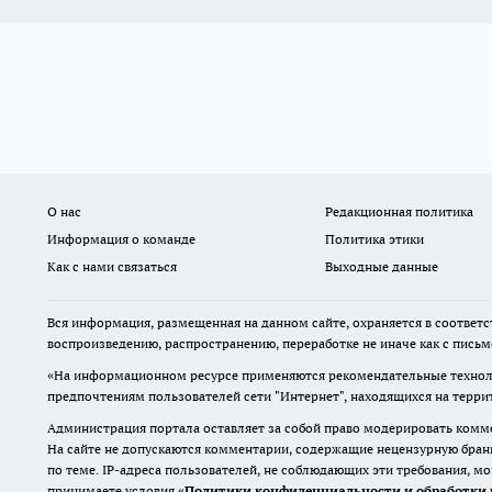
О нас
Редакционная политика
Информация о команде
Политика этики
Как с нами связаться
Выходные данные
Вся информация, размещенная на данном сайте, охраняется в соответс
воспроизведению, распространению, переработке не иначе как с пись
«На информационном ресурсе применяются рекомендательные техноло
предпочтениям пользователей сети "Интернет", находящихся на терр
Администрация портала оставляет за собой право модерировать комме
На сайте не допускаются комментарии, содержащие нецензурную бран
по теме. IP-адреса пользователей, не соблюдающих эти требования, м
принимаете условия «
Политики конфиденциальности и обработки 