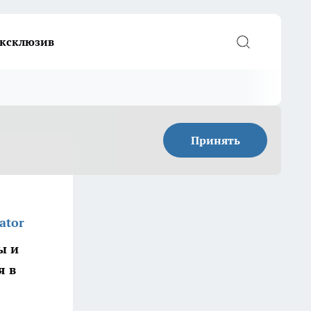
ксклюзив
Принять
ator
ы и
я в