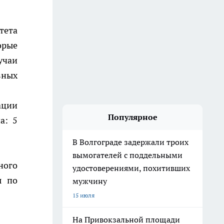
тета
орые
учаи
зных
ации
Популярное
а: 5
В Волгограде задержали троих
вымогателей с поддельными
ного
удостоверениями, похитивших
ы по
мужчину
15 июля
На Привокзальной площади