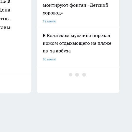
ть в
монтируют фонтан «Детский
Цена
хоровод»
тов.
12 июля
лавы
В Волжском мужчина порезал
ножом отдыхающего на пляже
из-за арбуза
10 июля