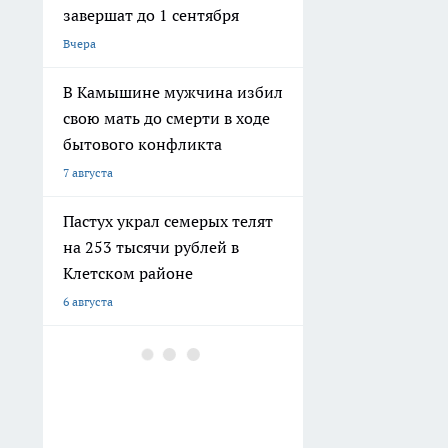
завершат до 1 сентября
Вчера
В Камышине мужчина избил
свою мать до смерти в ходе
бытового конфликта
7 августа
Пастух украл семерых телят
на 253 тысячи рублей в
Клетском районе
6 августа
В Дзержинском районе
мужчина ударил приятеля
ножом в живот и попытался
скрыть следы