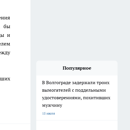
ения
х бы
ды и
елем
ежду
Популярное
аших
В Волгограде задержали троих
вымогателей с поддельными
удостоверениями, похитивших
мужчину
15 июля