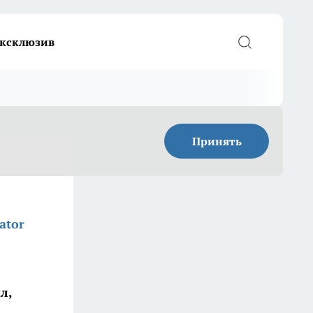
ксклюзив
Принять
ator
л,