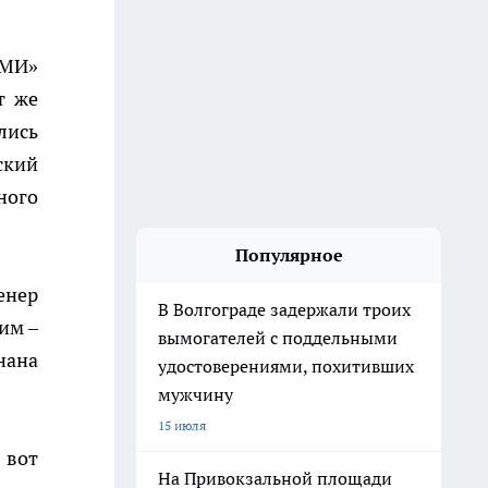
АМИ»
т же
лись
ский
ного
Популярное
енер
В Волгограде задержали троих
им –
вымогателей с поддельными
нана
удостоверениями, похитивших
мужчину
15 июля
 вот
На Привокзальной площади