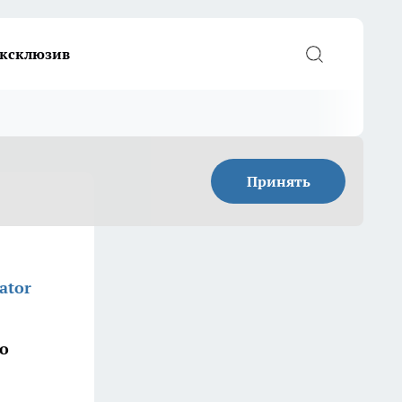
ксклюзив
Принять
ator
го