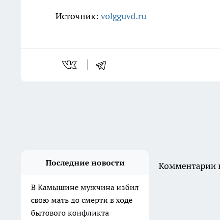
Источник:
volgguvd.ru
Последние новости
Комментарии н
В Камышине мужчина избил
свою мать до смерти в ходе
бытового конфликта
Вчера
Пастух украл семерых телят
на 253 тысячи рублей в
Клетском районе