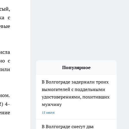
сый,
ка с
евые
исла
но с
Популярное
пили
В Волгограде задержали троих
вымогателей с поддельными
мом.
удостоверениями, похитивших
) 4-
мужчину
ение
15 июля
В Волгограде снесут два