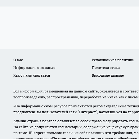
О нас
Редакционная политика
Информация о команде
Политика этики
Как с нами связаться
Выходные данные
Вся информация, размещенная на данном сайте, охраняется в соответс
воспроизведению, распространению, переработке не иначе как с пись
«На информационном ресурсе применяются рекомендательные техноло
предпочтениям пользователей сети "Интернет", находящихся на терр
Администрация портала оставляет за собой право модерировать комме
На сайте не допускаются комментарии, содержащие нецензурную бран
по теме. IP-адреса пользователей, не соблюдающих эти требования, м
принимаете условия «
Политики конфиденциальности и обработки 