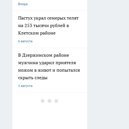
6 августа
В Дзержинском районе
мужчина ударил приятеля
ножом в живот и попытался
скрыть следы
5 августа
В Волгограде двое молодых
людей угнали ВАЗ, чтобы
покататься
4 августа
В Волгограде здание
общежития не признают
аварийным, несмотря на
разрушения