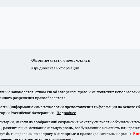
Обзорные статьи и пресс-релизы
Юридическая информация
твии с законодательством РФ об авторском праве и не подлежит использовани
менного разрешения правообладателя.
гии (информационные технологии предоставления информации на основе сбор
итории Российской Федерации)».
Подробнее
нтарии, исходя из соображений сохранения конструктивности обсуждения те
ь, разжигающие межнациональную рознь, возбуждающие ненависть или вражду,
огут быть переданы по запросу в надзорные и правоохранительные органы.
Вн
персональных данных пользователей
»