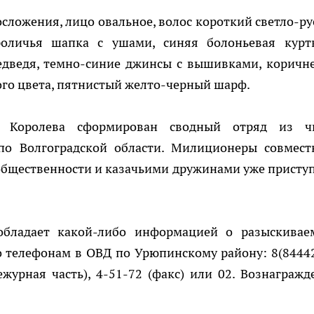
лосложения, лицо овальное, волос короткий светло-ру
роличья шапка с ушами, синяя болоньевая курт
едведя, темно-синие джинсы с вышивками, коричн
го цвета, пятнистый желто-черный шарф.
 Королева сформирован сводный отряд из ч
по Волгоградской области. Милиционеры совмест
общественности и казачьими дружинами уже присту
обладает какой-либо информацией о разыскивае
 телефонам в ОВД по Урюпинскому району: 8(84442
ежурная часть), 4-51-72 (факс) или 02. Вознагражд