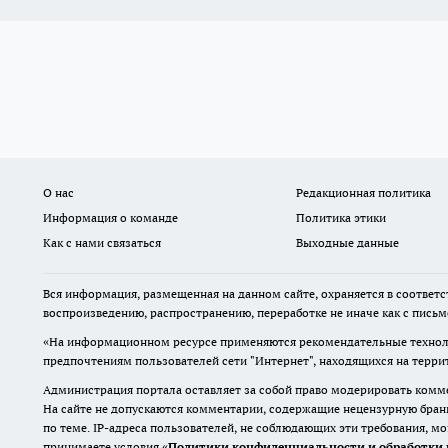
О нас
Редакционная политика
Информация о команде
Политика этики
Как с нами связаться
Выходные данные
Вся информация, размещенная на данном сайте, охраняется в соответс
воспроизведению, распространению, переработке не иначе как с пись
«На информационном ресурсе применяются рекомендательные техноло
предпочтениям пользователей сети "Интернет", находящихся на терр
Администрация портала оставляет за собой право модерировать комме
На сайте не допускаются комментарии, содержащие нецензурную бран
по теме. IP-адреса пользователей, не соблюдающих эти требования, м
принимаете условия «
Политики конфиденциальности и обработки 