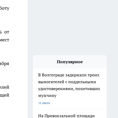
боту
% от
мест
Популярное
ября
В Волгограде задержали троих
вымогателей с поддельными
елей
удостоверениями, похитивших
ящей
мужчину
15 июля
На Привокзальной площади