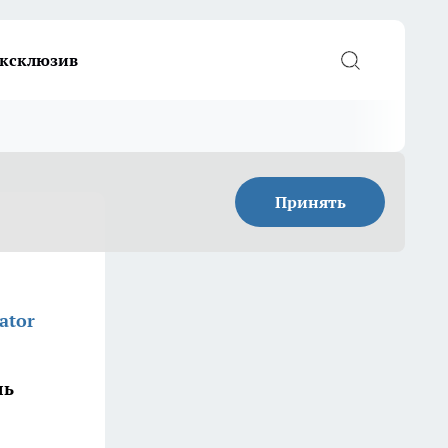
ксклюзив
Принять
ator
л
ль