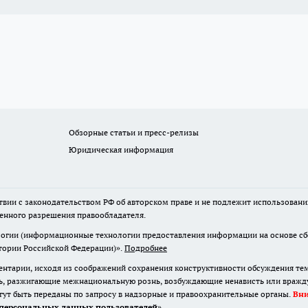
Обзорные статьи и пресс-релизы
Юридическая информация
твии с законодательством РФ об авторском праве и не подлежит использовани
менного разрешения правообладателя.
гии (информационные технологии предоставления информации на основе сбор
итории Российской Федерации)».
Подробнее
нтарии, исходя из соображений сохранения конструктивности обсуждения те
ь, разжигающие межнациональную рознь, возбуждающие ненависть или вражду,
огут быть переданы по запросу в надзорные и правоохранительные органы.
Вн
персональных данных пользователей
»