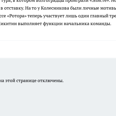
 тура, в котором волгоградцы проиграли «Элисте». Н
в отставку. На то у Колесникова были личные мотивы
ссе «Ротора» теперь участвует лишь один главный тр
 Никитин выполняет функции начальника команды.
а этой странице отключены.