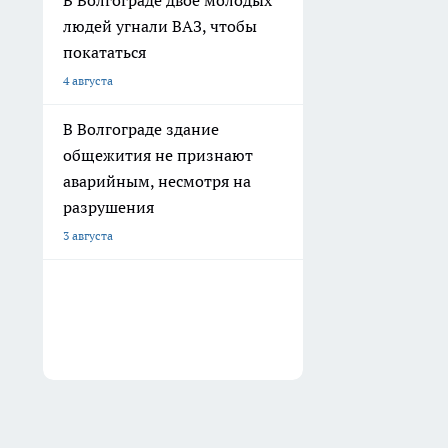
В Волгограде двое молодых
людей угнали ВАЗ, чтобы
покататься
4 августа
В Волгограде здание
общежития не признают
аварийным, несмотря на
разрушения
3 августа