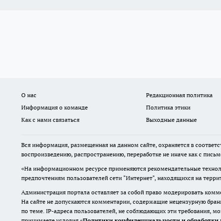
О нас
Редакционная политика
Информация о команде
Политика этики
Как с нами связаться
Выходные данные
Вся информация, размещенная на данном сайте, охраняется в соответс
воспроизведению, распространению, переработке не иначе как с пись
«На информационном ресурсе применяются рекомендательные техноло
предпочтениям пользователей сети "Интернет", находящихся на терр
Администрация портала оставляет за собой право модерировать комме
На сайте не допускаются комментарии, содержащие нецензурную бран
по теме. IP-адреса пользователей, не соблюдающих эти требования, м
принимаете условия «
Политики конфиденциальности и обработки 