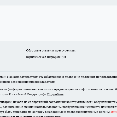
Обзорные статьи и пресс-релизы
Юридическая информация
твии с законодательством РФ об авторском праве и не подлежит использовани
менного разрешения правообладателя.
гии (информационные технологии предоставления информации на основе сбор
итории Российской Федерации)».
Подробнее
нтарии, исходя из соображений сохранения конструктивности обсуждения те
ь, разжигающие межнациональную рознь, возбуждающие ненависть или вражду,
огут быть переданы по запросу в надзорные и правоохранительные органы.
Вн
персональных данных пользователей
»