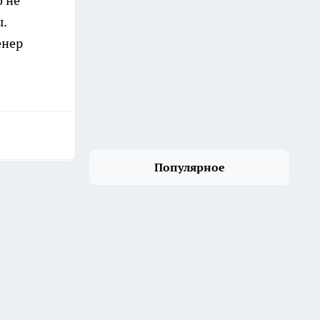
о не
.
енер
Популярное