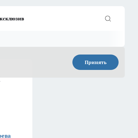
ксклюзив
Принять
и
оева