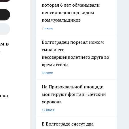
которая 6 лет обманывали
пенсионеров под видом
коммунальщиков
7 июля
Волгоградец порезал ножом
м в
сына и его
й
несовершеннолетнего друга во
время ссоры
8 июля
На Привокзальной площади
монтируют фонтан «Детский
века
хоровод»
12 июля
В Волгограде снесут два