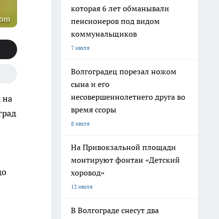
которая 6 лет обманывали
com
пенсионеров под видом
коммунальщиков
7 июля
Волгоградец порезал ножом
сына и его
несовершеннолетнего друга во
 на
время ссоры
град
8 июля
На Привокзальной площади
монтируют фонтан «Детский
до
хоровод»
12 июля
В Волгограде снесут два