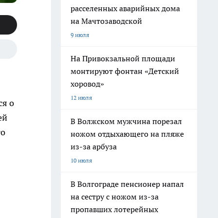
расселенных аварийных дома
на Мачтозаводской
9 июля
На Привокзальной площади
монтируют фонтан «Детский
хоровод»
12 июля
ся о
ей
В Волжском мужчина порезал
го
ножом отдыхающего на пляже
из-за арбуза
10 июля
В Волгограде пенсионер напал
на сестру с ножом из-за
пропавших лотерейных