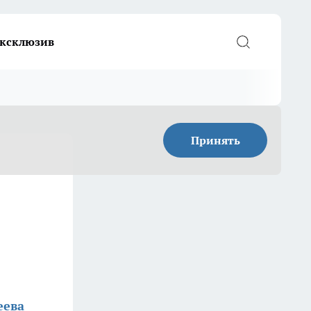
ксклюзив
Принять
еева