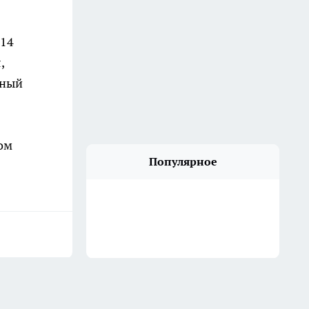
 14
,
сный
ом
Популярное