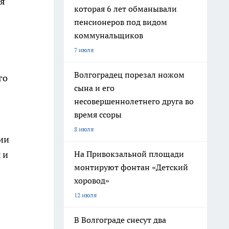
ия
которая 6 лет обманывали
пенсионеров под видом
коммунальщиков
7 июля
Волгоградец порезал ножом
го
сына и его
несовершеннолетнего друга во
время ссоры
8 июля
ии
 и
На Привокзальной площади
монтируют фонтан «Детский
хоровод»
12 июля
В Волгограде снесут два