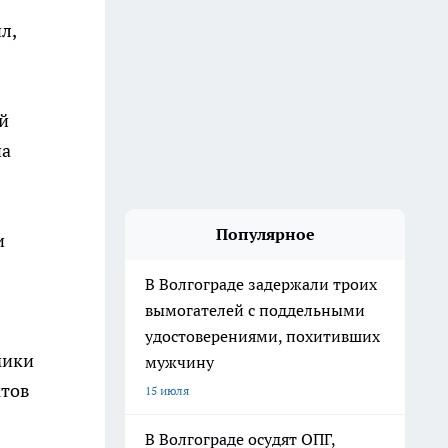
л,
й
на
Популярное
и
В Волгограде задержали троих
вымогателей с поддельными
удостоверениями, похитивших
мики
мужчину
ктов
15 июля
В Волгограде осудят ОПГ,