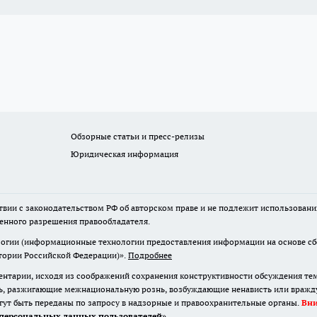
Обзорные статьи и пресс-релизы
Юридическая информация
твии с законодательством РФ об авторском праве и не подлежит использовани
менного разрешения правообладателя.
гии (информационные технологии предоставления информации на основе сбор
итории Российской Федерации)».
Подробнее
нтарии, исходя из соображений сохранения конструктивности обсуждения те
ь, разжигающие межнациональную рознь, возбуждающие ненависть или вражду,
огут быть переданы по запросу в надзорные и правоохранительные органы.
Вн
персональных данных пользователей
»