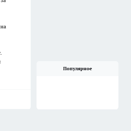
 за
ина
.
я
Популярное