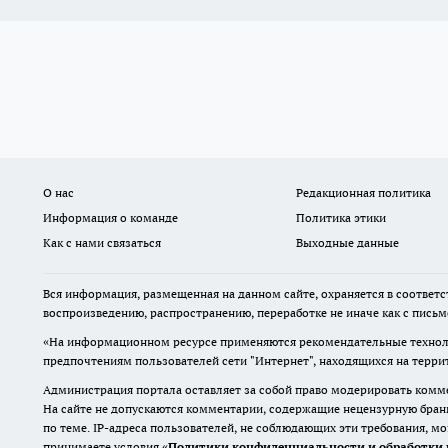
О нас
Редакционная политика
Информация о команде
Политика этики
Как с нами связаться
Выходные данные
Вся информация, размещенная на данном сайте, охраняется в соответс
воспроизведению, распространению, переработке не иначе как с пись
«На информационном ресурсе применяются рекомендательные техноло
предпочтениям пользователей сети "Интернет", находящихся на терр
Администрация портала оставляет за собой право модерировать комме
На сайте не допускаются комментарии, содержащие нецензурную бран
по теме. IP-адреса пользователей, не соблюдающих эти требования, м
принимаете условия «
Политики конфиденциальности и обработки 