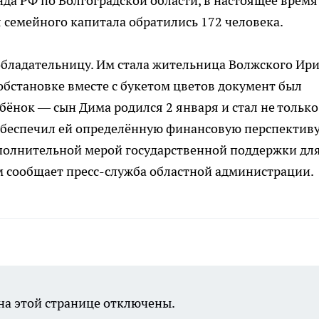
а РФ по Волгоградской области, в настоящее время
семейного капитала обратились 172 человека.
обладательницу. Им стала жительница Волжского Ир
обстановке вместе с букетом цветов документ был
бёнок — сын Дима родился 2 января и стал не только
беспечил ей определённую финансовую перспективу
полнительной мерой государственной поддержки дл
 сообщает пресс-служба областной администрации.
а этой странице отключены.