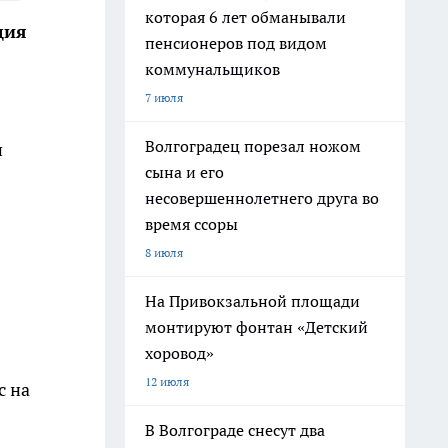
которая 6 лет обманывали
ция
пенсионеров под видом
коммунальщиков
7 июля
Волгоградец порезал ножом
и
сына и его
несовершеннолетнего друга во
время ссоры
8 июля
На Привокзальной площади
монтируют фонтан «Детский
хоровод»
12 июля
с на
В Волгограде снесут два