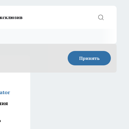
ксклюзив
Принять
ator
ния
о