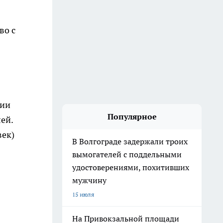
во с
ции
Популярное
ей.
век)
В Волгограде задержали троих
вымогателей с поддельными
удостоверениями, похитивших
мужчину
15 июля
На Привокзальной площади