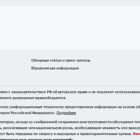
Обзорные статьи и пресс-релизы
Юридическая информация
твии с законодательством РФ об авторском праве и не подлежит использовани
менного разрешения правообладателя.
гии (информационные технологии предоставления информации на основе сбор
итории Российской Федерации)».
Подробнее
нтарии, исходя из соображений сохранения конструктивности обсуждения те
ь, разжигающие межнациональную рознь, возбуждающие ненависть или вражду,
огут быть переданы по запросу в надзорные и правоохранительные органы.
Вн
персональных данных пользователей
»