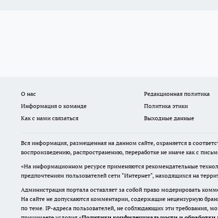
О нас
Редакционная политика
Информация о команде
Политика этики
Как с нами связаться
Выходные данные
Вся информация, размещенная на данном сайте, охраняется в соответс
воспроизведению, распространению, переработке не иначе как с пись
«На информационном ресурсе применяются рекомендательные техноло
предпочтениям пользователей сети "Интернет", находящихся на терр
Администрация портала оставляет за собой право модерировать комме
На сайте не допускаются комментарии, содержащие нецензурную бран
по теме. IP-адреса пользователей, не соблюдающих эти требования, м
принимаете условия «
Политики конфиденциальности и обработки 