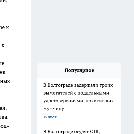
ий,
ре к
 к
ле
Популярное
вня
ьных
В Волгограде задержали троих
вымогателей с поддельными
удостоверениями, похитивших
ая.
мужчину
тва.
15 июля
род»
В Волгограде осудят ОПГ,