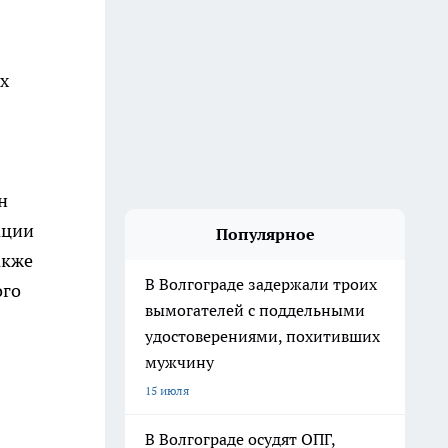
х
н
ации
Популярное
акже
В Волгограде задержали троих
ого
вымогателей с поддельными
удостоверениями, похитивших
мужчину
15 июля
В Волгограде осудят ОПГ,