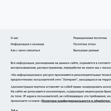
О нас
Редакционная политика
Информация о команде
Политика этики
Как с нами связаться
Выходные данные
Вся информация, размещенная на данном сайте, охраняется в соответс
воспроизведению, распространению, переработке не иначе как с пись
«На информационном ресурсе применяются рекомендательные техноло
предпочтениям пользователей сети "Интернет", находящихся на терр
Администрация портала оставляет за собой право модерировать комме
На сайте не допускаются комментарии, содержащие нецензурную бран
по теме. IP-адреса пользователей, не соблюдающих эти требования, м
принимаете условия «
Политики конфиденциальности и обработки 
16+