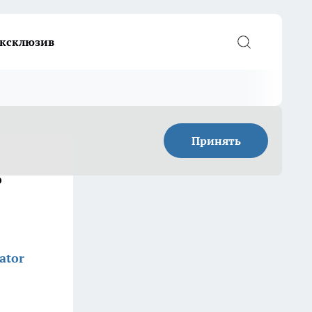
ксклюзив
Принять
ь
ator