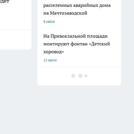
идёт
расселенных аварийных дома
на Мачтозаводской
9 июля
На Привокзальной площади
монтируют фонтан «Детский
хоровод»
12 июля
В Волжском мужчина порезал
ножом отдыхающего на пляже
из-за арбуза
10 июля
В Волгограде пенсионер напал
на сестру с ножом из-за
пропавших лотерейных