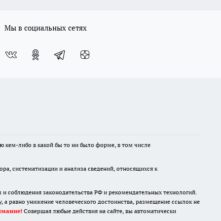
В Волгограде 21 июля
откроется новый парк
развлечений: что там появится
19 июля
В сквере Говорухина в
Волгограде начали высадку
1000 деревьев и кустарников
25 июля
В Волгограде завершили
монтаж главной фигуры
фонтана на Привокзальной
площади
16 июля
Под Волгоградом спустя 29 лет