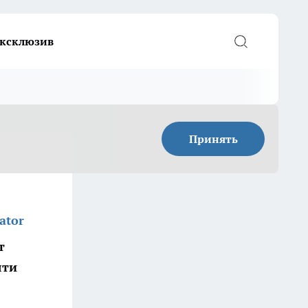
ксклюзив
Принять
ator
т
яти