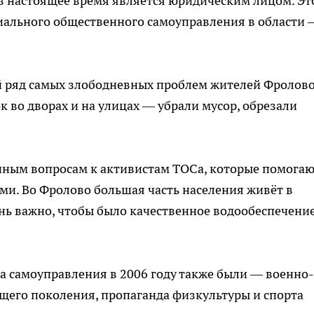
 в настоящее время является юридическим лицом. Эт
иального общественного самоуправления в области 
й ряд самых злободневных проблем жителей Фролово
 во дворах и на улицах — убрали мусор, обрезали
чным вопросам к активистам ТОСа, которые помога
и. Во Фролово большая часть населения живёт в
ь важно, чтобы было качественное водообеспечение
а самоуправления в 2006 году также были — военно-
щего поколения, пропаганда физкультуры и спорта