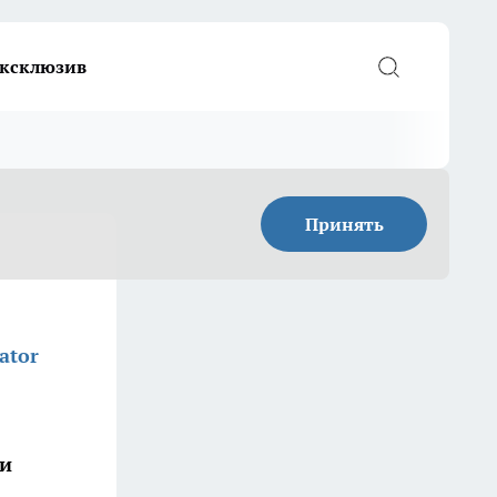
ксклюзив
Принять
ator
 и