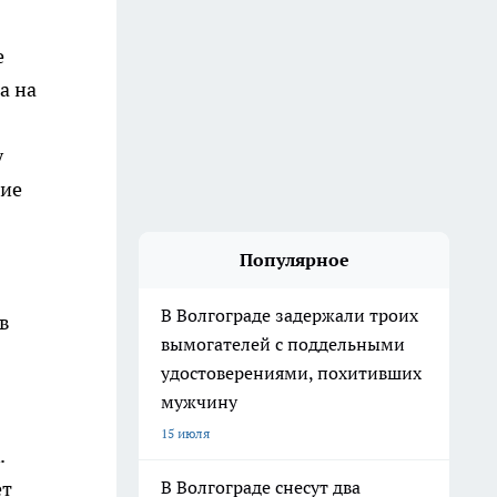
е
а на
у
кие
Популярное
В Волгограде задержали троих
в
вымогателей с поддельными
удостоверениями, похитивших
мужчину
15 июля
.
ет
В Волгограде снесут два