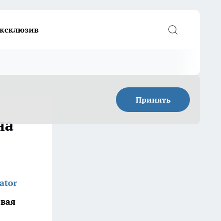
ксклюзив
Принять
на
ator
овая