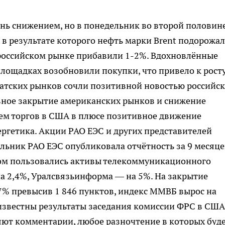
нь снижением, но в понедельник во второй половин
 в результате которого нефть марки Brent подорожал
российском рынке прибавили 1-2%. Вдохновлённые
лощадках возобновили покупки, что привело к рост
иатских рынков сочли позитивной новостью российс
вное закрытие американских рынков и снижение
ием торгов в США в плюсе позитивное движение
ергетика. Акции РАО ЕЭС и других представителей
ельник РАО ЕЭС опубликовала отчётность за 9 месяце
ом пользовались активы телекоммуникационного
на 2,4%, Уралсвязьинформа — на 5%. На закрытие
7% превысив 1 846 пунктов, индекс ММВБ вырос на
т известны результаты заседания комиссии ФРС в США
яют комментарии, любое разночтение в которых буд