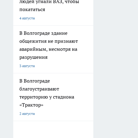
людей угнали ВАЗ, чтобы
покататься
4 августа
В Волгограде здание
общежития не признают
аварийным, несмотря на
разрушения
3 августа
В Волгограде
благоустраивают
территорию у стадиона
«Трактор»
2 августа