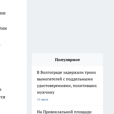
ции
тии
,
Популярное
В Волгограде задержали троих
вымогателей с поддельными
удостоверениями, похитивших
ю
мужчину
тся
15 июля
На Привокзальной площади